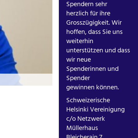
Spendern sehr
herzlich für ihre
Grosszügigkeit. Wir
hoffen, dass Sie uns
weiterhin
unterstützen und dass
wir neue
Spenderinnen und
Spender
OSCE Chairperson-in-Office, Prime Min
gewinnen können.
Schweizerische
Helsinki Vereinigung
c/o Netzwerk
Müllerhaus
Bleicherain 7